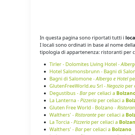
In questa pagina sono riportati tutti i
loca
I locali sono ordinati in base al nome della 
tipologia di appartenenza: ristoranti per cel
Tirler - Dolomites Living Hotel -
Alberg
Hotel Salomonsbrunn - Bagni di Sal
Bagni di Salomone -
Albergo e Hotel
per
GlutenFreeWorld.eu Srl -
Negozio
per 
Degustibus -
Bar
per celiaci a
Bolzan
La Lanterna -
Pizzeria
per celiaci a
Bol
Gluten Free World - Bolzano -
Ristoran
Walthers' -
Ristorante
per celiaci a
Bol
La Torcia -
Pizzeria
per celiaci a
Bolza
Walthers' -
Bar
per celiaci a
Bolzano