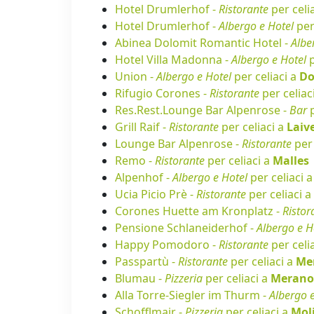
Hotel Drumlerhof -
Ristorante
per celi
Hotel Drumlerhof -
Albergo e Hotel
per
Abinea Dolomit Romantic Hotel -
Albe
Hotel Villa Madonna -
Albergo e Hotel
p
Union -
Albergo e Hotel
per celiaci a
Do
Rifugio Corones -
Ristorante
per celiac
Res.Rest.Lounge Bar Alpenrose -
Bar
p
Grill Raif -
Ristorante
per celiaci a
Laiv
Lounge Bar Alpenrose -
Ristorante
per 
Remo -
Ristorante
per celiaci a
Malles
Alpenhof -
Albergo e Hotel
per celiaci 
Ucia Picio Prè -
Ristorante
per celiaci a
Corones Huette am Kronplatz -
Ristor
Pensione Schlaneiderhof -
Albergo e H
Happy Pomodoro -
Ristorante
per celi
Passpartù -
Ristorante
per celiaci a
Me
Blumau -
Pizzeria
per celiaci a
Merano
Alla Torre-Siegler im Thurm -
Albergo 
Schofflmair -
Pizzeria
per celiaci a
Moli