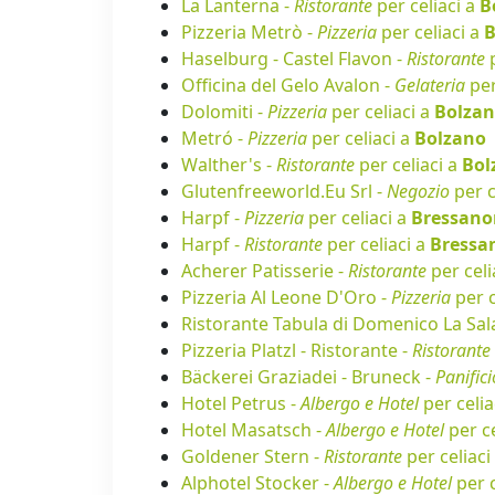
La Lanterna -
Ristorante
per celiaci a
B
Pizzeria Metrò -
Pizzeria
per celiaci a
B
Haselburg - Castel Flavon -
Ristorante
p
Officina del Gelo Avalon -
Gelateria
per
Dolomiti -
Pizzeria
per celiaci a
Bolza
Metró -
Pizzeria
per celiaci a
Bolzano
Walther's -
Ristorante
per celiaci a
Bol
Glutenfreeworld.Eu Srl -
Negozio
per c
Harpf -
Pizzeria
per celiaci a
Bressano
Harpf -
Ristorante
per celiaci a
Bressa
Acherer Patisserie -
Ristorante
per celi
Pizzeria Al Leone D'Oro -
Pizzeria
per c
Ristorante Tabula di Domenico La Sal
Pizzeria Platzl - Ristorante -
Ristorante
Bäckerei Graziadei - Bruneck -
Panifici
Hotel Petrus -
Albergo e Hotel
per celia
Hotel Masatsch -
Albergo e Hotel
per ce
Goldener Stern -
Ristorante
per celiaci
Alphotel Stocker -
Albergo e Hotel
per c