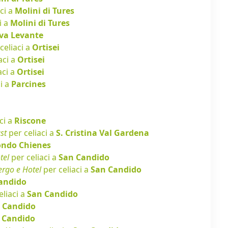
ci a
Molini di Tures
i a
Molini di Tures
va Levante
celiaci a
Ortisei
aci a
Ortisei
aci a
Ortisei
i a
Parcines
ci a
Riscone
st
per celiaci a
S. Cristina Val Gardena
ondo Chienes
tel
per celiaci a
San Candido
ergo e Hotel
per celiaci a
San Candido
andido
eliaci a
San Candido
 Candido
 Candido