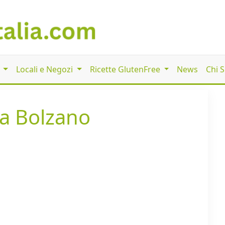
i
Locali e Negozi
Ricette GlutenFree
News
Chi 
i a Bolzano