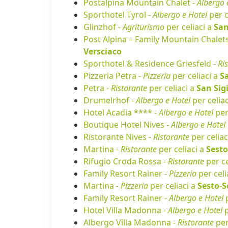
Postalpina Mountain Chalet -
Albergo 
Sporthotel Tyrol -
Albergo e Hotel
per c
Glinzhof -
Agriturismo
per celiaci a
San
Post Alpina – Family Mountain Chalet
Versciaco
Sporthotel & Residence Griesfeld -
Ri
Pizzeria Petra -
Pizzeria
per celiaci a
S
Petra -
Ristorante
per celiaci a
San Si
Drumelrhof -
Albergo e Hotel
per celia
Hotel Acadia **** -
Albergo e Hotel
per
Boutique Hotel Nives -
Albergo e Hotel
Ristorante Nives -
Ristorante
per celiac
Martina -
Ristorante
per celiaci a
Sesto
Rifugio Croda Rossa -
Ristorante
per ce
Family Resort Rainer -
Pizzeria
per celi
Martina -
Pizzeria
per celiaci a
Sesto-S
Family Resort Rainer -
Albergo e Hotel
p
Hotel Villa Madonna -
Albergo e Hotel
p
Albergo Villa Madonna -
Ristorante
per