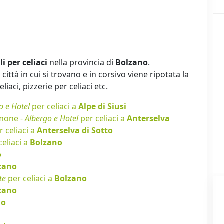
li per celiaci
nella provincia di
Bolzano
.
città in cui si trovano e in corsivo viene ripotata la
iaci, pizzerie per celiaci etc.
o e Hotel
per celiaci a
Alpe di Siusi
omone -
Albergo e Hotel
per celiaci a
Anterselva
 celiaci a
Anterselva di Sotto
celiaci a
Bolzano
o
zano
te
per celiaci a
Bolzano
zano
no