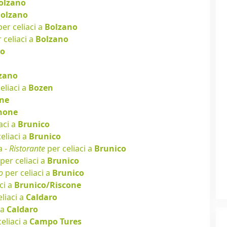
olzano
olzano
er celiaci a
Bolzano
 celiaci a
Bolzano
no
zano
eliaci a
Bozen
ne
none
aci a
Brunico
eliaci a
Brunico
a -
Ristorante
per celiaci a
Brunico
per celiaci a
Brunico
o
per celiaci a
Brunico
ci a
Brunico/Riscone
liaci a
Caldaro
 a
Caldaro
eliaci a
Campo Tures