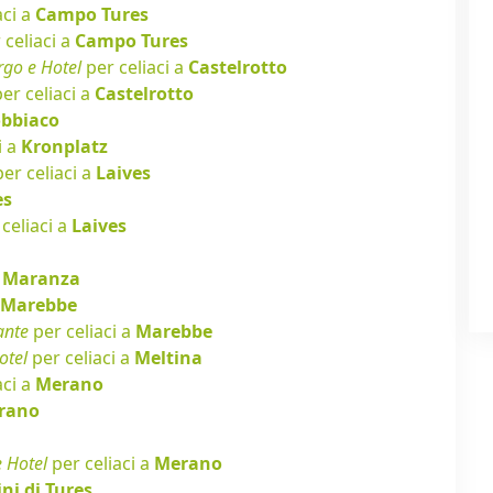
aci a
Campo Tures
 celiaci a
Campo Tures
rgo e Hotel
per celiaci a
Castelrotto
er celiaci a
Castelrotto
bbiaco
i a
Kronplatz
er celiaci a
Laives
es
celiaci a
Laives
a
Maranza
Marebbe
ante
per celiaci a
Marebbe
otel
per celiaci a
Meltina
aci a
Merano
rano
e Hotel
per celiaci a
Merano
ni di Tures