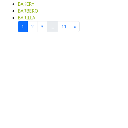
BAKERY
BARBERO
BARILLA
Next
1
2
3
…
11
»