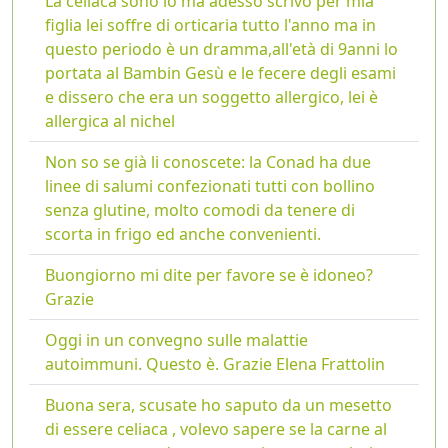
La celiaca sono io ma adesso scrivo per mia
figlia lei soffre di orticaria tutto l'anno ma in
questo periodo è un dramma,all'età di 9anni lo
portata al Bambin Gesù e le fecere degli esami
e dissero che era un soggetto allergico, lei è
allergica al nichel
Non so se già li conoscete: la Conad ha due
linee di salumi confezionati tutti con bollino
senza glutine, molto comodi da tenere di
scorta in frigo ed anche convenienti.
Buongiorno mi dite per favore se è idoneo?
Grazie
Oggi in un convegno sulle malattie
autoimmuni. Questo è. Grazie Elena Frattolin
Buona sera, scusate ho saputo da un mesetto
di essere celiaca , volevo sapere se la carne al