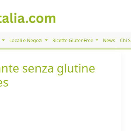
i
Locali e Negozi
Ricette GlutenFree
News
Chi 
rante senza glutine
es