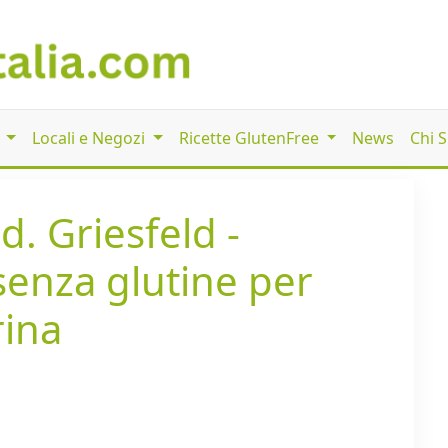
i
Locali e Negozi
Ricette GlutenFree
News
Chi 
d. Griesfeld -
senza glutine per
rina