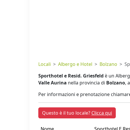
Locali
Albergo e Hotel
Bolzano
Sp
Sporthotel e Resid. Griesfeld
è un Albergo
Valle Aurina
nella provincia di
Bolzano
, 
Per informazioni e prenotazione chiamare
Questo è il tuo locale?
Clicca qui
Nome
Sporthotel E Res