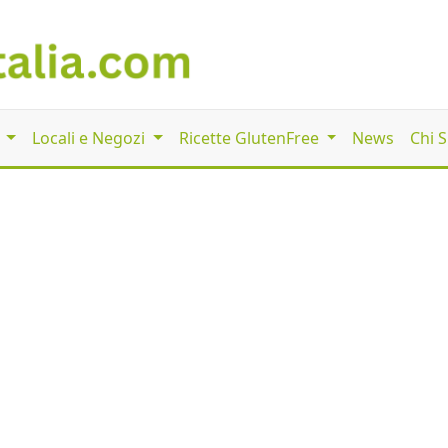
i
Locali e Negozi
Ricette GlutenFree
News
Chi 