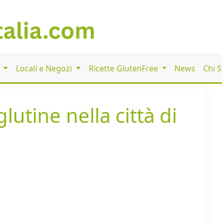
i
Locali e Negozi
Ricette GlutenFree
News
Chi 
lutine nella città di