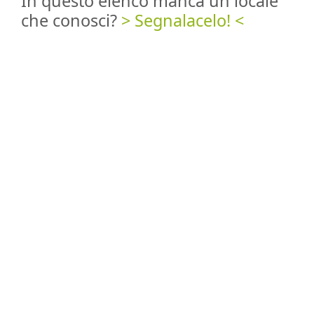
In questo elenco manca un locale
che conosci?
> Segnalacelo! <