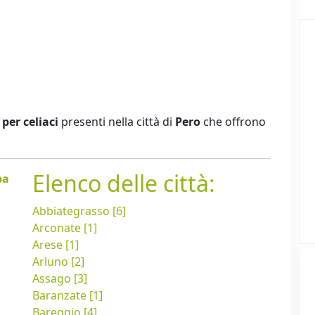
per celiaci
presenti nella città di
Pero
che offrono
Elenco delle città:
pa
Abbiategrasso [6]
Arconate [1]
Arese [1]
Arluno [2]
Assago [3]
Baranzate [1]
Bareggio [4]