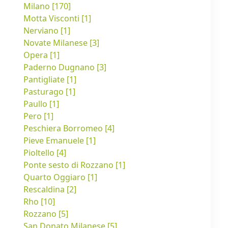
Milano [170]
Motta Visconti [1]
Nerviano [1]
Novate Milanese [3]
Opera [1]
Paderno Dugnano [3]
Pantigliate [1]
Pasturago [1]
Paullo [1]
Pero [1]
Peschiera Borromeo [4]
Pieve Emanuele [1]
Pioltello [4]
Ponte sesto di Rozzano [1]
Quarto Oggiaro [1]
Rescaldina [2]
Rho [10]
Rozzano [5]
San Donato Milanese [5]