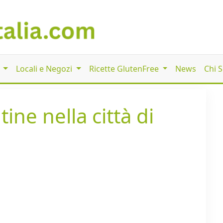
i
Locali e Negozi
Ricette GlutenFree
News
Chi 
ine nella città di