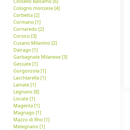
Cinisello Balsamo [6]
Cologno monzese [4]
Corbetta [2]
Cormano [1]
Cornaredo [2]
Corsico [3]
Cusano Milanino [2]
Dairago [1]
Garbagnate Milanese [3]
Gessate [1]
Gorgonzola [1]
Lacchiarella [1]
Lainate [1]
Legnano [8]
Liscate [1]
Magenta [1]
Magnago [1]
Mazzo di Rho [1]
Melegnano [1]