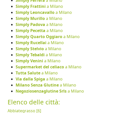
Simply Ferrera
a Milano
Simply Frattini
a Milano
Simply Leoncavallo
a Milano
Simply Murillo
a Milano
Simply Padova
a Milano
Simply Pecetta
a Milano
Simply Quarto Oggiaro
a Milano
Simply Rucellai
a Milano
Simply Stelvio
a Milano
Simply Tebaldi
a Milano
Simply Venini
a Milano
Supermarket del celiaco
a Milano
Tutta Salute
a Milano
Via dalla Spiga
a Milano
Milano Senza Glutine
a Milano
Negoziosenzaglutine Srls
a Milano
Elenco delle città:
Abbiategrasso [6]