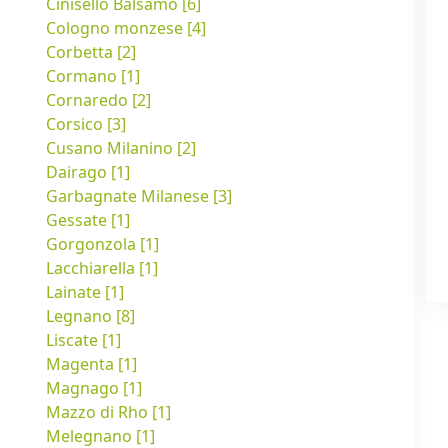
Cinisello Balsamo [6]
Cologno monzese [4]
Corbetta [2]
Cormano [1]
Cornaredo [2]
Corsico [3]
Cusano Milanino [2]
Dairago [1]
Garbagnate Milanese [3]
Gessate [1]
Gorgonzola [1]
Lacchiarella [1]
Lainate [1]
Legnano [8]
Liscate [1]
Magenta [1]
Magnago [1]
Mazzo di Rho [1]
Melegnano [1]