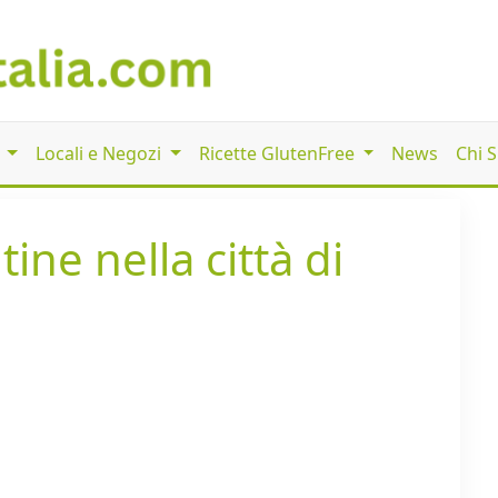
i
Locali e Negozi
Ricette GlutenFree
News
Chi 
ine nella città di