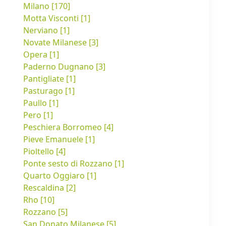
Milano [170]
Motta Visconti [1]
Nerviano [1]
Novate Milanese [3]
Opera [1]
Paderno Dugnano [3]
Pantigliate [1]
Pasturago [1]
Paullo [1]
Pero [1]
Peschiera Borromeo [4]
Pieve Emanuele [1]
Pioltello [4]
Ponte sesto di Rozzano [1]
Quarto Oggiaro [1]
Rescaldina [2]
Rho [10]
Rozzano [5]
San Donato Milanese [5]