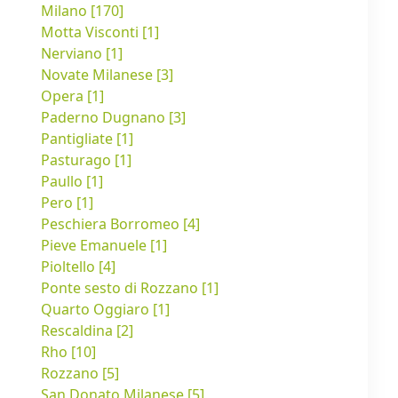
Milano [170]
Motta Visconti [1]
Nerviano [1]
Novate Milanese [3]
Opera [1]
Paderno Dugnano [3]
Pantigliate [1]
Pasturago [1]
Paullo [1]
Pero [1]
Peschiera Borromeo [4]
Pieve Emanuele [1]
Pioltello [4]
Ponte sesto di Rozzano [1]
Quarto Oggiaro [1]
Rescaldina [2]
Rho [10]
Rozzano [5]
San Donato Milanese [5]