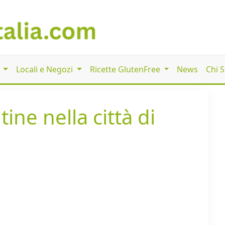
i
Locali e Negozi
Ricette GlutenFree
News
Chi 
ine nella città di