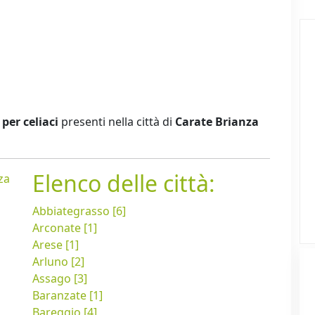
per celiaci
presenti nella città di
Carate Brianza
Elenco delle città:
za
Abbiategrasso [6]
Arconate [1]
Arese [1]
Arluno [2]
Assago [3]
Baranzate [1]
Bareggio [4]