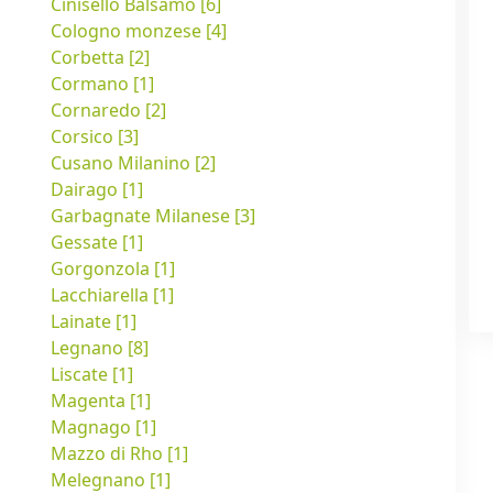
Cinisello Balsamo [6]
Cologno monzese [4]
Corbetta [2]
Cormano [1]
Cornaredo [2]
Corsico [3]
Cusano Milanino [2]
Dairago [1]
Garbagnate Milanese [3]
Gessate [1]
Gorgonzola [1]
Lacchiarella [1]
Lainate [1]
Legnano [8]
Liscate [1]
Magenta [1]
Magnago [1]
Mazzo di Rho [1]
Melegnano [1]