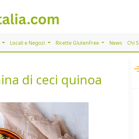
i
Locali e Negozi
Ricette GlutenFree
News
Chi 
ina di ceci quinoa