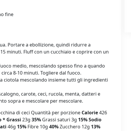
no fine
a. Portare a ebollizione, quindi ridurre a
15 minuti. Fluff con un cucchiaio e coprire con un
a fuoco medio, mescolando spesso fino a quando
irca 8-10 minuti. Togliere dal fuoco.
a ciotola mescolando insieme tutti gli ingredienti
scalogno, carote, ceci, rucola, menta, datteri e
nto sopra e mescolare per mescolare.
rocchina di ceci Quantità per porzione
Calorie
426
o *
Grassi
23g
35%
Grassi saturi 3g
15%
Sodio
ati
46g
15%
Fibre 10g
40%
Zucchero 12g
13%