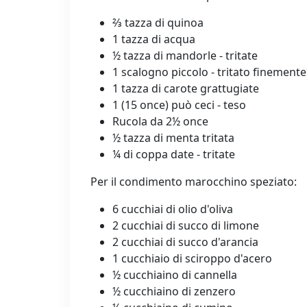
⅔ tazza di quinoa
1 tazza di acqua
½ tazza di mandorle - tritate
1 scalogno piccolo - tritato finemente
1 tazza di carote grattugiate
1 (15 once) può ceci - teso
Rucola da 2½ once
½ tazza di menta tritata
¼ di coppa date - tritate
Per il condimento marocchino speziato:
6 cucchiai di olio d'oliva
2 cucchiai di succo di limone
2 cucchiai di succo d'arancia
1 cucchiaio di sciroppo d'acero
½ cucchiaino di cannella
½ cucchiaino di zenzero