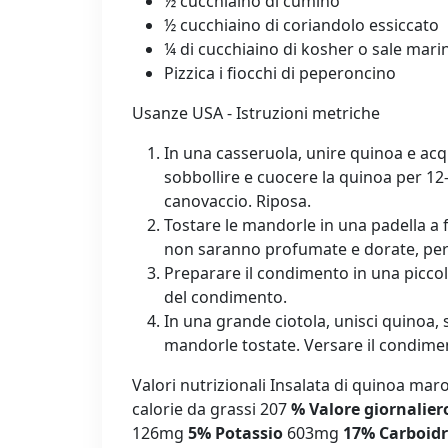
½ cucchiaino di cumino
½ cucchiaino di coriandolo essiccato
¼ di cucchiaino di kosher o sale mari
Pizzica i fiocchi di peperoncino
Usanze USA - Istruzioni metriche
In una casseruola, unire quinoa e acqu
sobbollire e cuocere la quinoa per 12-
canovaccio. Riposa.
Tostare le mandorle in una padella 
non saranno profumate e dorate, per c
Preparare il condimento in una piccol
del condimento.
In una grande ciotola, unisci quinoa, 
mandorle tostate. Versare il condime
Valori nutrizionali Insalata di quinoa ma
calorie da grassi 207
% Valore giornalier
126mg
5%
Potassio
603mg
17%
Carboidr