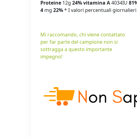
Proteine
12g
24%
vitamina A
4034IU
81
4
mg
22%
* I valori percentuali giornalier
Mi raccomando, chi viene contattato
per far parte del campione non si
sottragga a questo importante
impegno!