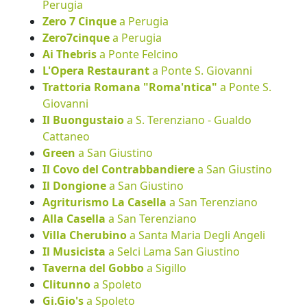
Perugia
Zero 7 Cinque
a Perugia
Zero7cinque
a Perugia
Ai Thebris
a Ponte Felcino
L'Opera Restaurant
a Ponte S. Giovanni
Trattoria Romana "Roma'ntica"
a Ponte S.
Giovanni
Il Buongustaio
a S. Terenziano - Gualdo
Cattaneo
Green
a San Giustino
Il Covo del Contrabbandiere
a San Giustino
Il Dongione
a San Giustino
Agriturismo La Casella
a San Terenziano
Alla Casella
a San Terenziano
Villa Cherubino
a Santa Maria Degli Angeli
Il Musicista
a Selci Lama San Giustino
Taverna del Gobbo
a Sigillo
Clitunno
a Spoleto
Gi.Gio's
a Spoleto