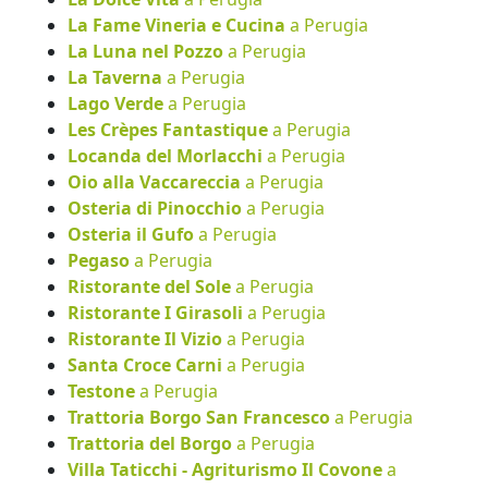
La Fame Vineria e Cucina
a Perugia
La Luna nel Pozzo
a Perugia
La Taverna
a Perugia
Lago Verde
a Perugia
Les Crèpes Fantastique
a Perugia
Locanda del Morlacchi
a Perugia
Oio alla Vaccareccia
a Perugia
Osteria di Pinocchio
a Perugia
Osteria il Gufo
a Perugia
Pegaso
a Perugia
Ristorante del Sole
a Perugia
Ristorante I Girasoli
a Perugia
Ristorante Il Vizio
a Perugia
Santa Croce Carni
a Perugia
Testone
a Perugia
Trattoria Borgo San Francesco
a Perugia
Trattoria del Borgo
a Perugia
Villa Taticchi - Agriturismo Il Covone
a