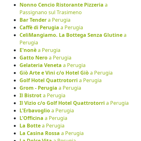
Nonno Cencio Ristorante Pizzeria
a
Passignano sul Trasimeno
Bar Tender
a Perugia
Caffè di Perugia
a Perugia
CeliMangiamo. La Bottega Senza Glutine
a
Perugia
E'nonè
a Perugia
Gatto Nero
a Perugia
Gelateria Veneta
a Perugia
Giò Arte e Vini c/o Hotel Giò
a Perugia
Golf Hotel Quattrotorri
a Perugia
Grom - Perugia
a Perugia
Il Bistrot
a Perugia
Il Vizio c/o Golf Hotel Quattrotorri
a Perugia
L'Erbavoglio
a Perugia
L'Officina
a Perugia
La Botte
a Perugia
La Casina Rossa
a Perugia
La Dolce Vita
a Perugia