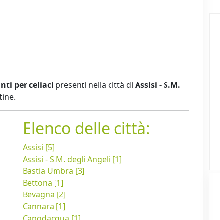
nti per celiaci
presenti nella città di
Assisi - S.M.
tine.
Elenco delle città:
Assisi [5]
Assisi - S.M. degli Angeli [1]
Bastia Umbra [3]
Bettona [1]
Bevagna [2]
Cannara [1]
Capodacqua [1]