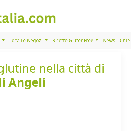
i
Locali e Negozi
Ricette GlutenFree
News
Chi 
lutine nella città di
li Angeli