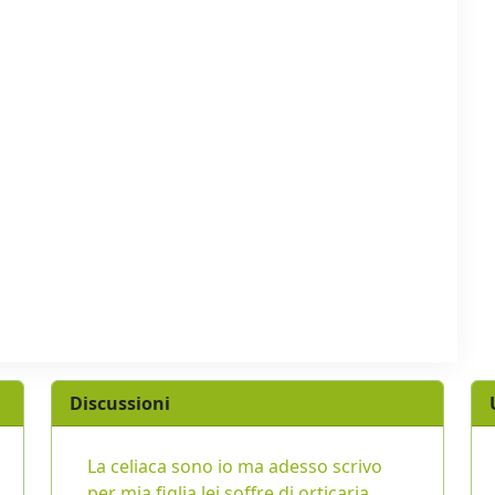
Discussioni
La celiaca sono io ma adesso scrivo
per mia figlia lei soffre di orticaria