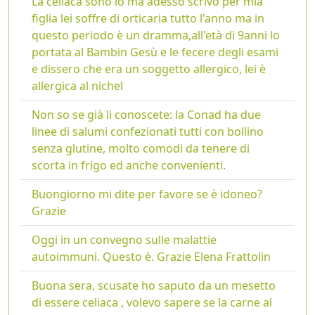
La celiaca sono io ma adesso scrivo per mia
figlia lei soffre di orticaria tutto l'anno ma in
questo periodo è un dramma,all'età di 9anni lo
portata al Bambin Gesù e le fecere degli esami
e dissero che era un soggetto allergico, lei è
allergica al nichel
Non so se già li conoscete: la Conad ha due
linee di salumi confezionati tutti con bollino
senza glutine, molto comodi da tenere di
scorta in frigo ed anche convenienti.
Buongiorno mi dite per favore se è idoneo?
Grazie
Oggi in un convegno sulle malattie
autoimmuni. Questo è. Grazie Elena Frattolin
Buona sera, scusate ho saputo da un mesetto
di essere celiaca , volevo sapere se la carne al