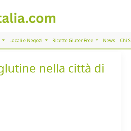
i
Locali e Negozi
Ricette GlutenFree
News
Chi 
lutine nella città di