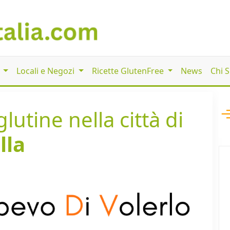
i
Locali e Negozi
Ricette GlutenFree
News
Chi 
lutine nella città di
lla