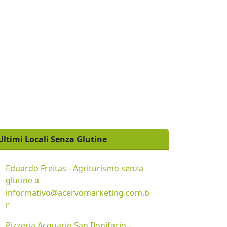
Ultimi Locali Senza Glutine
Eduardo Freitas - Agriturismo senza
glutine a
informativo@acervomarketing.com.b
r
Pizzeria Acquario San Bonifacio -