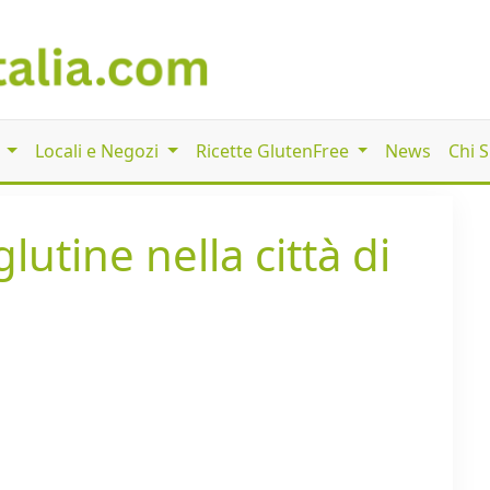
i
Locali e Negozi
Ricette GlutenFree
News
Chi 
lutine nella città di