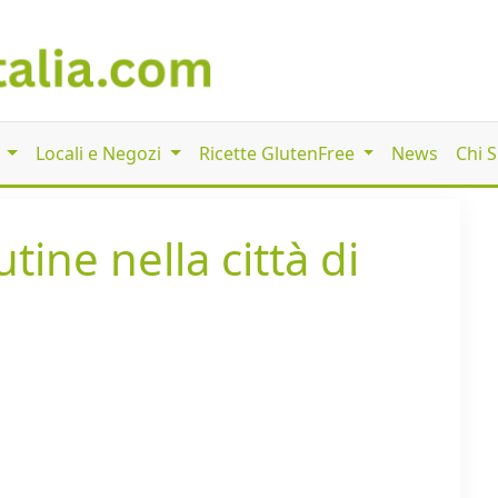
i
Locali e Negozi
Ricette GlutenFree
News
Chi 
tine nella città di