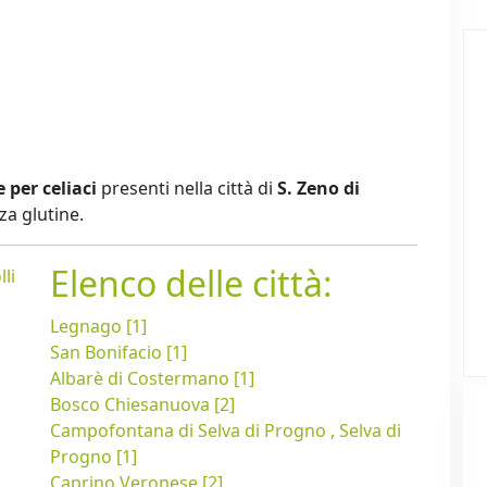
e per celiaci
presenti nella città di
S. Zeno di
za glutine.
Elenco delle città:
li
Legnago [1]
San Bonifacio [1]
Albarè di Costermano [1]
Bosco Chiesanuova [2]
Campofontana di Selva di Progno , Selva di
Progno [1]
Caprino Veronese [2]