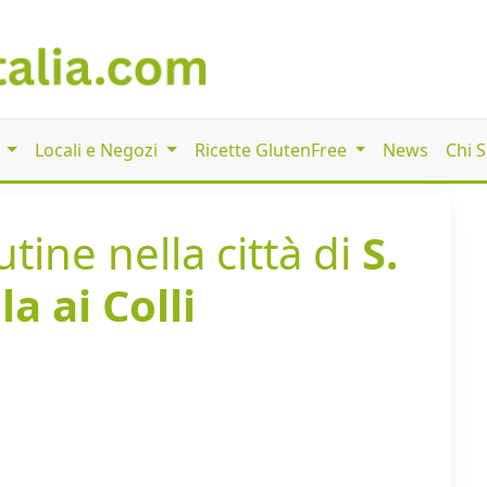
i
Locali e Negozi
Ricette GlutenFree
News
Chi 
tine nella città di
S.
a ai Colli