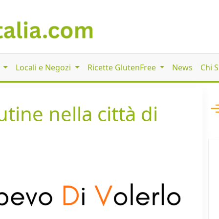
i
Locali e Negozi
Ricette GlutenFree
News
Chi 
tine nella città di