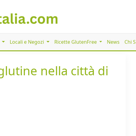
i
Locali e Negozi
Ricette GlutenFree
News
Chi 
lutine nella città di