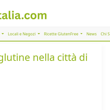
i
Locali e Negozi
Ricette GlutenFree
News
Chi 
lutine nella città di