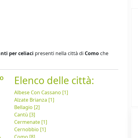
nti per celiaci
presenti nella città di
Como
che
Elenco delle città:
EO
Albese Con Cassano [1]
Alzate Brianza [1]
Bellagio [2]
Cantù [3]
Cermenate [1]
Cernobbio [1]
Como [8]
o