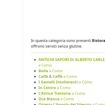
In questa categoria sono presenti
Ristora
offrono servizi senza glutine.
ANTICHI SAPORI Di ALBERTO CARL
a Como
Bolla
a Como
Caffè & Caffè
a Como
I Gemelli Intolleranti
a Como
In Centro
a Como
L'Antica Trattoria
a Como
Oca Bianca
a Como
Osteria L'Angolo del Silenzio
a Com