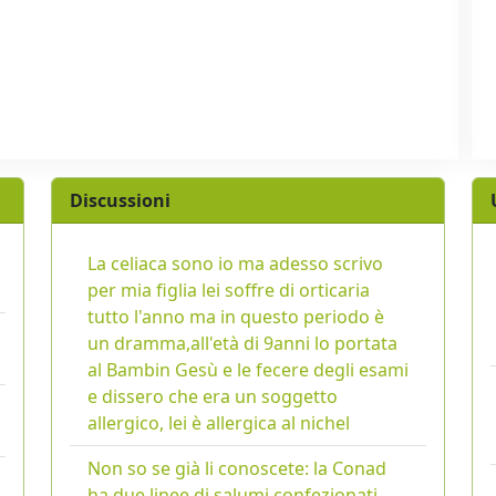
Discussioni
La celiaca sono io ma adesso scrivo
per mia figlia lei soffre di orticaria
tutto l'anno ma in questo periodo è
un dramma,all'età di 9anni lo portata
al Bambin Gesù e le fecere degli esami
e dissero che era un soggetto
allergico, lei è allergica al nichel
Non so se già li conoscete: la Conad
ha due linee di salumi confezionati