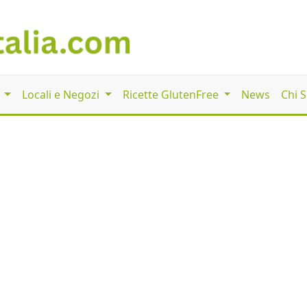
i
Locali e Negozi
Ricette GlutenFree
News
Chi 