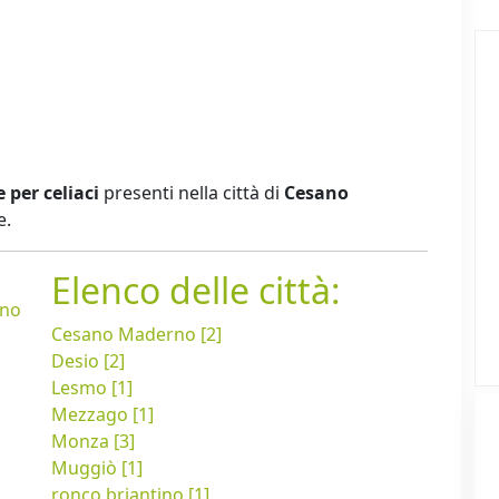
e per celiaci
presenti nella città di
Cesano
e.
Elenco delle città:
rno
Cesano Maderno [2]
Desio [2]
Lesmo [1]
Mezzago [1]
Monza [3]
Muggiò [1]
ronco briantino [1]