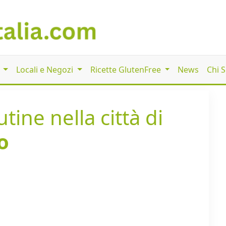
i
Locali e Negozi
Ricette GlutenFree
News
Chi 
tine nella città di
o