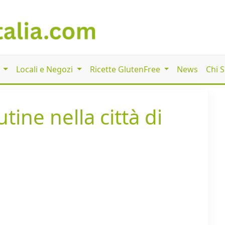
i
Locali e Negozi
Ricette GlutenFree
News
Chi 
tine nella città di