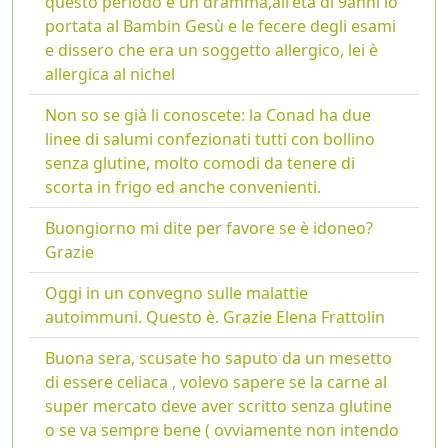
questo periodo è un dramma,all'età di 9anni lo
portata al Bambin Gesù e le fecere degli esami
e dissero che era un soggetto allergico, lei è
allergica al nichel
Non so se già li conoscete: la Conad ha due
linee di salumi confezionati tutti con bollino
senza glutine, molto comodi da tenere di
scorta in frigo ed anche convenienti.
Buongiorno mi dite per favore se è idoneo?
Grazie
Oggi in un convegno sulle malattie
autoimmuni. Questo è. Grazie Elena Frattolin
Buona sera, scusate ho saputo da un mesetto
di essere celiaca , volevo sapere se la carne al
super mercato deve aver scritto senza glutine
o se va sempre bene ( ovviamente non intendo