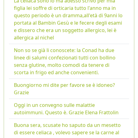
La celiaca sono io ma adesso scrivo per mia
figlia lei soffre di orticaria tutto l'anno ma in
questo periodo è un dramma,all'età di 9anni lo
portata al Bambin Gesù e le fecere degli esami
e dissero che era un soggetto allergico, lei è
allergica al nichel
Non so se già li conoscete: la Conad ha due
linee di salumi confezionati tutti con bollino
senza glutine, molto comodi da tenere di
scorta in frigo ed anche convenienti.
Buongiorno mi dite per favore se è idoneo?
Grazie
Oggi in un convegno sulle malattie
autoimmuni. Questo è. Grazie Elena Frattolin
Buona sera, scusate ho saputo da un mesetto
di essere celiaca , volevo sapere se la carne al