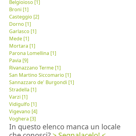
Belgioioso [1]
Broni [1]
Casteggio [2]
Dorno [1]
Garlasco [1]
Mede [1]
Mortara [1]
Parona Lomellina [1]
Pavia [9]
Rivanazzano Terme [1]
San Martino Siccomario [1]
Sannazzaro de' Burgondi [1]
Stradella [1]
Varzi [1]
Vidigulfo [1]
Vigevano [4]
Voghera [3]
In questo elenco manca un locale
che conosci?
> Segnalacelo! <