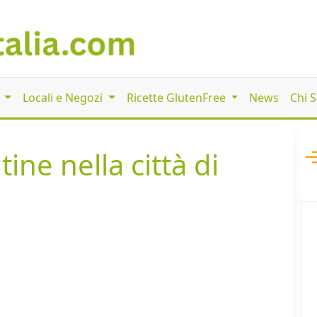
i
Locali e Negozi
Ricette GlutenFree
News
Chi 
ine nella città di