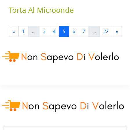
Torta Al Microonde
Previous
Next
«
1
…
3
4
5
6
7
…
22
»