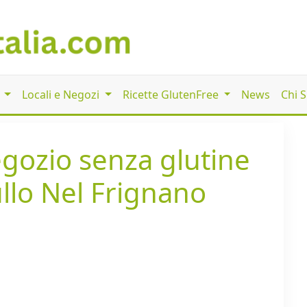
i
Locali e Negozi
Ricette GlutenFree
News
Chi 
egozio senza glutine
ullo Nel Frignano