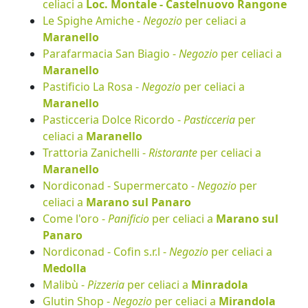
celiaci a
Loc. Montale - Castelnuovo Rangone
Le Spighe Amiche -
Negozio
per celiaci a
Maranello
Parafarmacia San Biagio -
Negozio
per celiaci a
Maranello
Pastificio La Rosa -
Negozio
per celiaci a
Maranello
Pasticceria Dolce Ricordo -
Pasticceria
per
celiaci a
Maranello
Trattoria Zanichelli -
Ristorante
per celiaci a
Maranello
Nordiconad - Supermercato -
Negozio
per
celiaci a
Marano sul Panaro
Come l'oro -
Panificio
per celiaci a
Marano sul
Panaro
Nordiconad - Cofin s.r.l -
Negozio
per celiaci a
Medolla
Malibù -
Pizzeria
per celiaci a
Minradola
Glutin Shop -
Negozio
per celiaci a
Mirandola