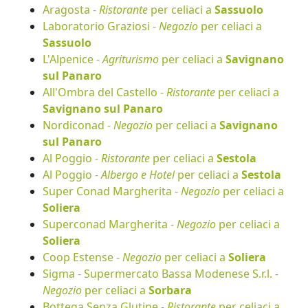
Aragosta -
Ristorante
per celiaci a
Sassuolo
Laboratorio Graziosi -
Negozio
per celiaci a
Sassuolo
L'Alpenice -
Agriturismo
per celiaci a
Savignano
sul Panaro
All'Ombra del Castello -
Ristorante
per celiaci a
Savignano sul Panaro
Nordiconad -
Negozio
per celiaci a
Savignano
sul Panaro
Al Poggio -
Ristorante
per celiaci a
Sestola
Al Poggio -
Albergo e Hotel
per celiaci a
Sestola
Super Conad Margherita -
Negozio
per celiaci a
Soliera
Superconad Margherita -
Negozio
per celiaci a
Soliera
Coop Estense -
Negozio
per celiaci a
Soliera
Sigma - Supermercato Bassa Modenese S.r.l. -
Negozio
per celiaci a
Sorbara
Bottega Senza Glutine -
Ristorante
per celiaci a