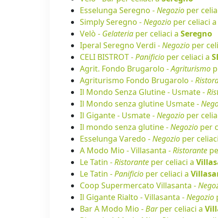
Esselunga Seregno -
Negozio
per celia
Simply Seregno -
Negozio
per celiaci 
Velò -
Gelateria
per celiaci a
Seregno
Iperal Seregno Verdi -
Negozio
per cel
CELI BISTROT -
Panificio
per celiaci a
S
Agrit. Fondo Brugarolo -
Agriturismo
pe
Agriturismo Fondo Brugarolo -
Ristor
Il Mondo Senza Glutine - Usmate -
Ris
Il Mondo senza glutine Usmate -
Nego
Il Gigante - Usmate -
Negozio
per celia
Il mondo senza glutine -
Negozio
per c
Esselunga Varedo -
Negozio
per celiac
A Modo Mio - Villasanta -
Ristorante
pe
Le Tatin -
Ristorante
per celiaci a
Villa
Le Tatin -
Panificio
per celiaci a
Villas
Coop Supermercato Villasanta -
Negoz
Il Gigante Rialto - Villasanta -
Negozio
p
Bar A Modo Mio -
Bar
per celiaci a
Vil