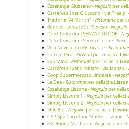
Esselunga Giussano -
Negozio
per celi
Carrefour Iper Giussano - via Prealpi 
Trattoria "Al Murun" -
Ristorante
per ce
Bennet - Lentate Sul Seveso -
Negozio
Dolci Tentazioni SENZA GLUTINE -
Neg
Dolci Tentazioni Senza Glutine -
Pastic
Villa Novecento Ristorante -
Ristorante
Eatmosfera -
Pizzeria
per celiaci a
Les
San Mina -
Ristorante
per celiaci a
Lim
Carrefour Iper Limbiate - via Isonzo -
Coop Supermercato Limbiate -
Negozi
La Dea -
Ristorante
per celiaci a
Lisson
Esselunga Lissone -
Negozio
per celiac
Simply Lissone 1 -
Negozio
per celiaci 
Simply Lissone 2 -
Negozio
per celiaci 
Stile Bio -
Negozio
per celiaci a
Lisson
GSP Spa Carrefour Market Lissone -
N
Esselunga Macherio -
Negozio
per celi