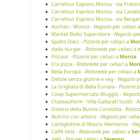
Carrefour Express Monza - via Pretor
Carrefour Express Monza - via Cavallo
Carrefour Express Monza - via Berga
Auchan - Monza -
Negozio
per celiaci 
Market Boito Superstore -
Negozio
per
Spalto Dieci -
Pizzeria
per celiaci a
Mo
dado burger -
Ristorante
per celiaci a
Pizzaut -
Pizzeria
per celiaci a
Monza
Era pizza -
Ristorante
per celiaci a
Mon
Bella Europa -
Ristorante
per celiaci a
Delizie senza glutine e veg -
Negozio
pe
La Grigliata di Bella Europa -
Pizzeria
p
Coop Supermercato Muggiò -
Negozi
Chateauform - Villa Gallarati Scotti -
A
Osteria della Buona Condotta -
Ristor
Nutrirsi con amore -
Negozio
per celia
L'antiglutine di Mauro Alemanno -
Neg
Caffè Velò -
Ristorante
per celiaci a
Se
Velò -
Bar
per celiaci a
Seregno