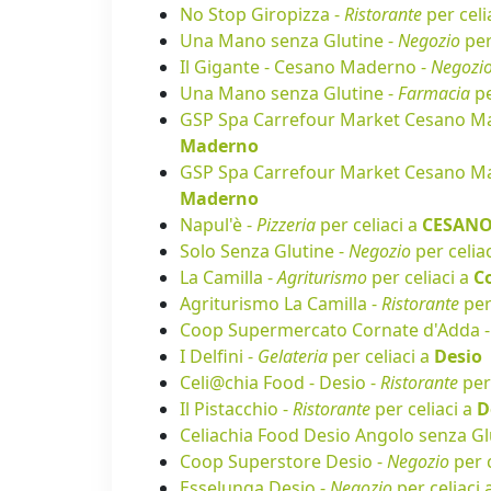
No Stop Giropizza -
Ristorante
per celi
Una Mano senza Glutine -
Negozio
per
Il Gigante - Cesano Maderno -
Negozi
Una Mano senza Glutine -
Farmacia
pe
GSP Spa Carrefour Market Cesano Ma
Maderno
GSP Spa Carrefour Market Cesano M
Maderno
Napul'è -
Pizzeria
per celiaci a
CESAN
Solo Senza Glutine -
Negozio
per celia
La Camilla -
Agriturismo
per celiaci a
C
Agriturismo La Camilla -
Ristorante
per
Coop Supermercato Cornate d'Adda 
I Delfini -
Gelateria
per celiaci a
Desio
Celi@chia Food - Desio -
Ristorante
per 
Il Pistacchio -
Ristorante
per celiaci a
D
Celiachia Food Desio Angolo senza Gl
Coop Superstore Desio -
Negozio
per c
Esselunga Desio -
Negozio
per celiaci 