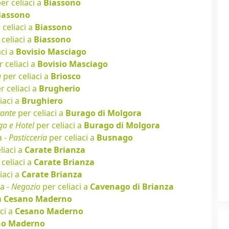
er celiaci a
Biassono
iassono
 celiaci a
Biassono
celiaci a
Biassono
aci a
Bovisio Masciago
 celiaci a
Bovisio Masciago
a
per celiaci a
Briosco
r celiaci a
Brugherio
iaci a
Brughiero
rante
per celiaci a
Burago di Molgora
go e Hotel
per celiaci a
Burago di Molgora
a -
Pasticceria
per celiaci a
Busnago
liaci a
Carate Brianza
celiaci a
Carate Brianza
iaci a
Carate Brianza
a -
Negozio
per celiaci a
Cavenago di Brianza
a
Cesano Maderno
ci a
Cesano Maderno
no Maderno