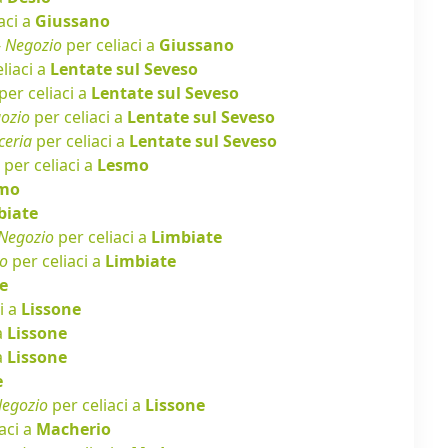
aci a
Giussano
-
Negozio
per celiaci a
Giussano
liaci a
Lentate sul Seveso
per celiaci a
Lentate sul Seveso
ozio
per celiaci a
Lentate sul Seveso
ceria
per celiaci a
Lentate sul Seveso
per celiaci a
Lesmo
mo
biate
Negozio
per celiaci a
Limbiate
o
per celiaci a
Limbiate
e
i a
Lissone
a
Lissone
a
Lissone
e
egozio
per celiaci a
Lissone
aci a
Macherio