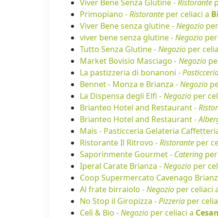
Viver Bene Senza Glutine -
Ristorante
p
Primopiano -
Ristorante
per celiaci a
B
Viver Bene senza glutine -
Negozio
per
viver bene senza glutine -
Negozio
per 
Tutto Senza Glutine -
Negozio
per celi
Market Bovisio Masciago -
Negozio
per
La pastizzeria di bonanoni -
Pasticceri
Bennet - Monza e Brianza -
Negozio
pe
La Dispensa degli Elfi -
Negozio
per cel
Brianteo Hotel and Restaurant -
Risto
Brianteo Hotel and Restaurant -
Alber
Maìs - Pasticceria Gelateria Caffetteri
Ristorante Il Ritrovo -
Ristorante
per ce
Saporinmente Gourmet -
Catering
per 
Iperal Carate Brianza -
Negozio
per cel
Coop Supermercato Cavenago Brianz
Al frate birraiolo -
Negozio
per celiaci 
No Stop il Giropizza -
Pizzeria
per celia
Celì & Bio -
Negozio
per celiaci a
Cesa