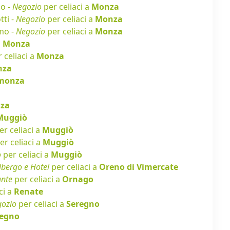
io -
Negozio
per celiaci a
Monza
tti -
Negozio
per celiaci a
Monza
mo -
Negozio
per celiaci a
Monza
a
Monza
 celiaci a
Monza
nza
monza
za
Muggiò
r celiaci a
Muggiò
er celiaci a
Muggiò
o
per celiaci a
Muggiò
lbergo e Hotel
per celiaci a
Oreno di Vimercate
ante
per celiaci a
Ornago
ci a
Renate
ozio
per celiaci a
Seregno
regno