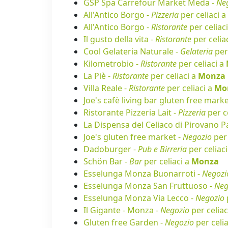
GSP Spa Carrefour Market Meda -
Ne
All'Antico Borgo -
Pizzeria
per celiaci a
All'Antico Borgo -
Ristorante
per celiac
Il gusto della vita -
Ristorante
per celia
Cool Gelateria Naturale -
Gelateria
per 
Kilometrobio -
Ristorante
per celiaci a
La Piè -
Ristorante
per celiaci a
Monza
Villa Reale -
Ristorante
per celiaci a
Mo
Joe's cafè living bar gluten free marke
Ristorante Pizzeria Lait -
Pizzeria
per c
La Dispensa del Celiaco di Pirovano P
Joe's gluten free market -
Negozio
per 
Dadoburger -
Pub e Birreria
per celiac
Schön Bar -
Bar
per celiaci a
Monza
Esselunga Monza Buonarroti -
Negozi
Esselunga Monza San Fruttuoso -
Neg
Esselunga Monza Via Lecco -
Negozio
Il Gigante - Monza -
Negozio
per celiac
Gluten free Garden -
Negozio
per celi