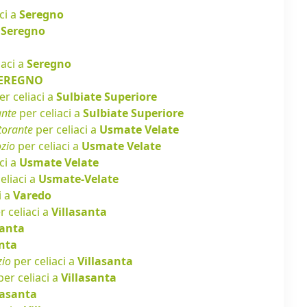
ci a
Seregno
a
Seregno
iaci a
Seregno
EREGNO
r celiaci a
Sulbiate Superiore
ante
per celiaci a
Sulbiate Superiore
torante
per celiaci a
Usmate Velate
zio
per celiaci a
Usmate Velate
ci a
Usmate Velate
eliaci a
Usmate-Velate
i a
Varedo
r celiaci a
Villasanta
santa
anta
io
per celiaci a
Villasanta
er celiaci a
Villasanta
lasanta