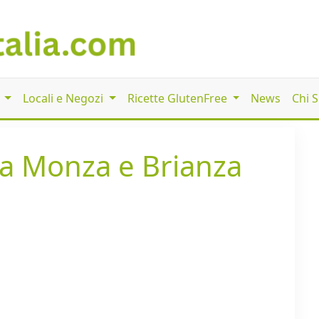
i
Locali e Negozi
Ricette GlutenFree
News
Chi 
i a Monza e Brianza