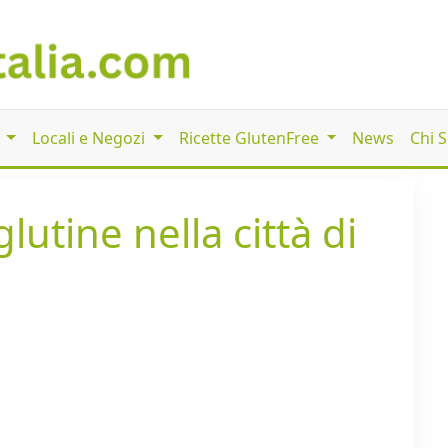
i
Locali e Negozi
Ricette GlutenFree
News
Chi 
lutine nella città di