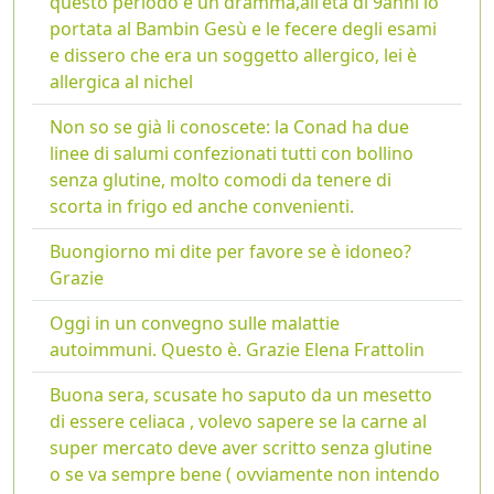
questo periodo è un dramma,all'età di 9anni lo
portata al Bambin Gesù e le fecere degli esami
e dissero che era un soggetto allergico, lei è
allergica al nichel
Non so se già li conoscete: la Conad ha due
linee di salumi confezionati tutti con bollino
senza glutine, molto comodi da tenere di
scorta in frigo ed anche convenienti.
Buongiorno mi dite per favore se è idoneo?
Grazie
Oggi in un convegno sulle malattie
autoimmuni. Questo è. Grazie Elena Frattolin
Buona sera, scusate ho saputo da un mesetto
di essere celiaca , volevo sapere se la carne al
super mercato deve aver scritto senza glutine
o se va sempre bene ( ovviamente non intendo