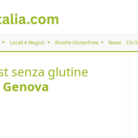
i
Locali e Negozi
Ricette GlutenFree
News
Chi 
t senza glutine
i
Genova