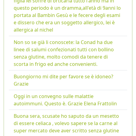
figlia lei soffre di orticaria tutto l'anno ma in
questo periodo è un dramma,all'età di 9anni lo
portata al Bambin Gesù e le fecere degli esami
e dissero che era un soggetto allergico, lei è
allergica al nichel
Non so se già li conoscete: la Conad ha due
linee di salumi confezionati tutti con bollino
senza glutine, molto comodi da tenere di
scorta in frigo ed anche convenienti.
Buongiorno mi dite per favore se è idoneo?
Grazie
Oggi in un convegno sulle malattie
autoimmuni. Questo è. Grazie Elena Frattolin
Buona sera, scusate ho saputo da un mesetto
di essere celiaca , volevo sapere se la carne al
super mercato deve aver scritto senza glutine