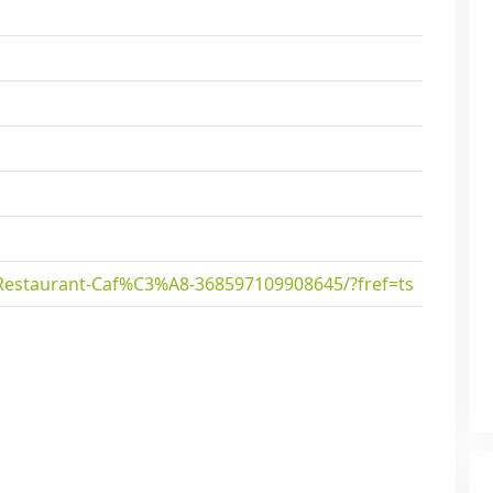
staurant-Caf%C3%A8-368597109908645/?fref=ts