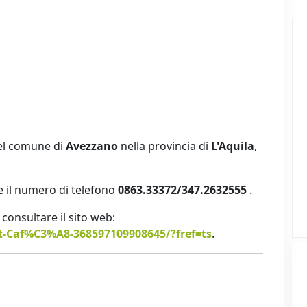
nel comune di
Avezzano
nella provincia di
L'Aquila
,
 il numero di telefono
0863.33372/347.2632555
.
ti consultare il sito web:
Caf%C3%A8-368597109908645/?fref=ts
.