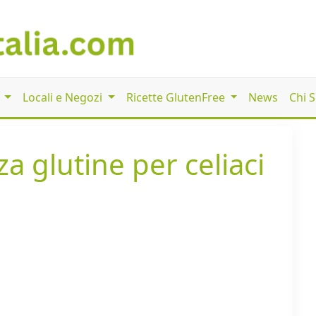
i
Locali e Negozi
Ricette GlutenFree
News
Chi 
a glutine per celiaci