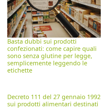
Basta dubbi sui prodotti
confezionati: come capire quali
sono senza glutine per legge,
semplicemente leggendo le
etichette
Decreto 111 del 27 gennaio 1992
sui prodotti alimentari destinati