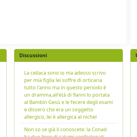
Discussioni
La celiaca sono io ma adesso scrivo
per mia figlia lei soffre di orticaria
tutto l'anno ma in questo periodo è
un dramma,all'età di 9anni lo portata
al Bambin Gesù e le fecere degli esami
e dissero che era un soggetto
allergico, lei è allergica al nichel
Non so se già li conoscete: la Conad
ha due linee di salumi confezionati