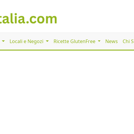
i
Locali e Negozi
Ricette GlutenFree
News
Chi 