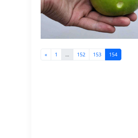
Previous
«
1
…
152
153
154