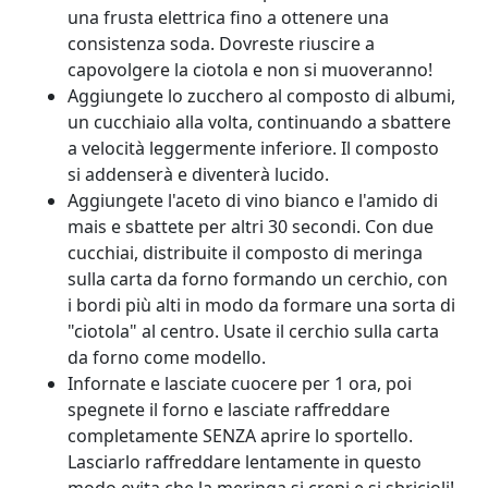
una frusta elettrica fino a ottenere una
consistenza soda. Dovreste riuscire a
capovolgere la ciotola e non si muoveranno!
Aggiungete lo zucchero al composto di albumi,
un cucchiaio alla volta, continuando a sbattere
a velocità leggermente inferiore. Il composto
si addenserà e diventerà lucido.
Aggiungete l'aceto di vino bianco e l'amido di
mais e sbattete per altri 30 secondi. Con due
cucchiai, distribuite il composto di meringa
sulla carta da forno formando un cerchio, con
i bordi più alti in modo da formare una sorta di
"ciotola" al centro. Usate il cerchio sulla carta
da forno come modello.
Infornate e lasciate cuocere per 1 ora, poi
spegnete il forno e lasciate raffreddare
completamente SENZA aprire lo sportello.
Lasciarlo raffreddare lentamente in questo
modo evita che la meringa si crepi e si sbricioli!