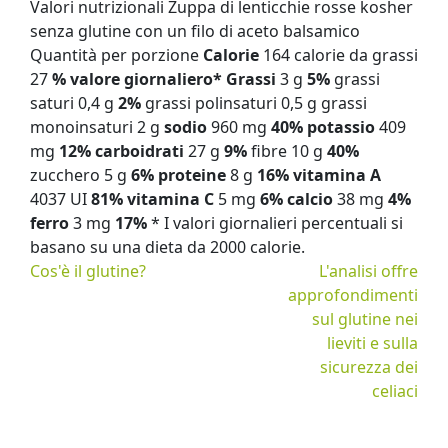
Valori nutrizionali Zuppa di lenticchie rosse kosher
senza glutine con un filo di aceto balsamico
Quantità per porzione
Calorie
164 calorie da grassi
27
% valore giornaliero*
Grassi
3 g
5%
grassi
saturi 0,4 g
2%
grassi polinsaturi 0,5 g grassi
monoinsaturi 2 g
sodio
960 mg
40%
potassio
409
mg
12%
carboidrati
27 g
9%
fibre 10 g
40%
zucchero 5 g
6%
proteine
​​8 g
16%
vitamina A
4037 UI
81%
vitamina C
5 mg
6%
calcio
38 mg
4%
ferro
3 mg
17%
* I valori giornalieri percentuali si
basano su una dieta da 2000 calorie.
Cos'è il glutine?
L'analisi offre
approfondimenti
sul glutine nei
lieviti e sulla
sicurezza dei
celiaci