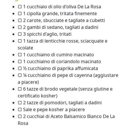
▢ 1 cucchiaio di olio d'oliva De La Rosa
▢ 1 cipolla grande, tritata finemente
▢ 2 carote, sbucciate e tagliate a cubetti
▢ 2 gambi di sedano, tagliati a dadini
▢ 3 spicchi d'aglio, tritati
▢ 1 tazza di lenticchie rosse, sciacquate e
scolate
▢ 1 cucchiaino di cumino macinato
▢ 1 cucchiaino di coriandolo macinato
▢ ½ cucchiaino di paprika affumicata
▢ ¼ cucchiaino di pepe di cayenna (aggiustare
a piacere)
▢ 6 tazze di brodo vegetale (senza glutine e
certificato kosher)
▢ 2 tazze di pomodori, tagliati a dadini
▢ Sale e pepe kosher a piacere
▢ 2 cucchiai di Aceto Balsamico Bianco De La
Rosa