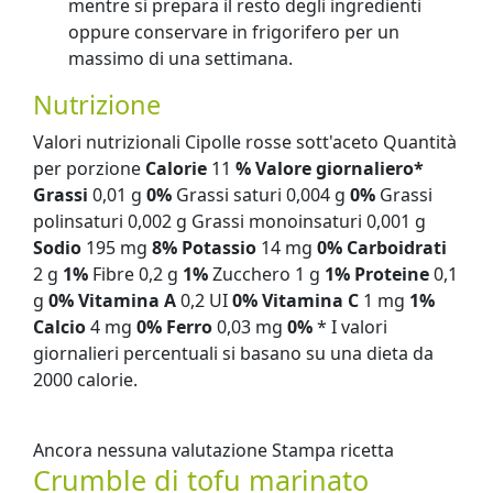
mentre si prepara il resto degli ingredienti
oppure conservare in frigorifero per un
massimo di una settimana.
Nutrizione
Valori nutrizionali Cipolle rosse sott'aceto Quantità
per porzione
Calorie
11
% Valore giornaliero*
Grassi
0,01 g
0%
Grassi saturi 0,004 g
0%
Grassi
polinsaturi 0,002 g Grassi monoinsaturi 0,001 g
Sodio
195 mg
8%
Potassio
14 mg
0%
Carboidrati
2 g
1%
Fibre 0,2 g
1%
Zucchero 1 g
1%
Proteine
​​0,1
g
0%
Vitamina A
0,2 UI
0%
Vitamina C
1 mg
1%
Calcio
4 mg
0%
Ferro
0,03 mg
0%
* I valori
giornalieri percentuali si basano su una dieta da
2000 calorie.
Ancora nessuna valutazione Stampa ricetta
Crumble di tofu marinato