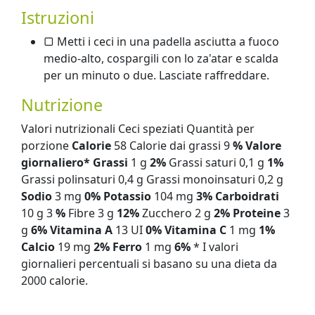
Istruzioni
▢ Metti i ceci in una padella asciutta a fuoco
medio-alto, cospargili con lo za'atar e scalda
per un minuto o due. Lasciate raffreddare.
Nutrizione
Valori nutrizionali Ceci speziati Quantità per
porzione
Calorie
58 Calorie dai grassi 9
% Valore
giornaliero*
Grassi
1 g
2%
Grassi saturi 0,1 g
1%
Grassi polinsaturi 0,4 g Grassi monoinsaturi 0,2 g
Sodio
3 mg
0%
Potassio
104 mg
3%
Carboidrati
10 g 3
%
Fibre 3 g
12%
Zucchero 2 g
2%
Proteine
​​3
g
6%
Vitamina A
13 UI
0%
Vitamina C
1 mg
1%
Calcio
19 mg
2%
Ferro
1 mg
6%
* I valori
giornalieri percentuali si basano su una dieta da
2000 calorie.