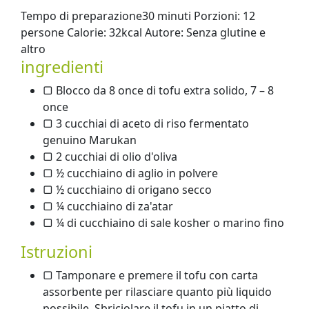
Tempo di preparazione30 minuti Porzioni: 12
persone Calorie: 32kcal Autore: Senza glutine e
altro
ingredienti
▢ Blocco da 8 once di tofu extra solido, 7 – 8
once
▢ 3 cucchiai di aceto di riso fermentato
genuino Marukan
▢ 2 cucchiai di olio d'oliva
▢ ½ cucchiaino di aglio in polvere
▢ ½ cucchiaino di origano secco
▢ ¼ cucchiaino di za'atar
▢ ¼ di cucchiaino di sale kosher o marino fino
Istruzioni
▢ Tamponare e premere il tofu con carta
assorbente per rilasciare quanto più liquido
possibile. Sbriciolare il tofu in un piatto di