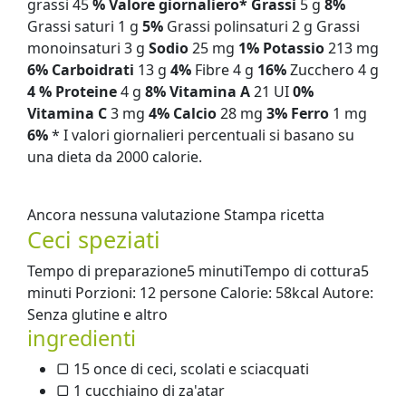
grassi 45
% Valore giornaliero*
Grassi
5 g
8%
Grassi saturi 1 g
5%
Grassi polinsaturi 2 g Grassi
monoinsaturi 3 g
Sodio
25 mg
1%
Potassio
213 mg
6%
Carboidrati
13 g
4%
Fibre 4 g
16%
Zucchero 4 g
4 %
Proteine
​​4 g
8%
Vitamina A
21 UI
0%
Vitamina C
3 mg
4%
Calcio
28 mg
3%
Ferro
1 mg
6%
* I valori giornalieri percentuali si basano su
una dieta da 2000 calorie.
Ancora nessuna valutazione Stampa ricetta
Ceci speziati
Tempo di preparazione5 minutiTempo di cottura5
minuti Porzioni: 12 persone Calorie: 58kcal Autore:
Senza glutine e altro
ingredienti
▢ 15 once di ceci, scolati e sciacquati
▢ 1 cucchiaino di za'atar