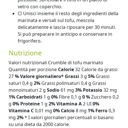
vetro con coperchio.
▢ Unisci insieme il resto degli ingredienti della
marinata e versali sul tofu, mescola
delicatamente e lascia riposare per 30 minuti.
Si può preparare in anticipo e conservare in
frigorifero.
Nutrizione
Valori nutrizionali Crumble di tofu marinato
Quantità per porzione
Calorie
32 Calorie da grassi
27
% Valore giornaliero*
Grassi
3 g
5%
Grassi
saturi 0,4 g
2%
Grassi polinsaturi 0,4 g Grassi
monoinsaturi 2 g
Sodio
61 mg
3%
Potassio
32 mg
1%
Carboidrati
1 g
0%
Fibre 0,1 g
0 %
Zucchero 0,2
g
0%
Proteine
​​1 g
2%
Vitamina A
2 UI
0%
Vitamina C
0,01 mg
0%
Calcio
8 mg
1%
Ferro
0,3
mg
2%
* I valori giornalieri percentuali si basano
su una dieta da 2000 calorie.