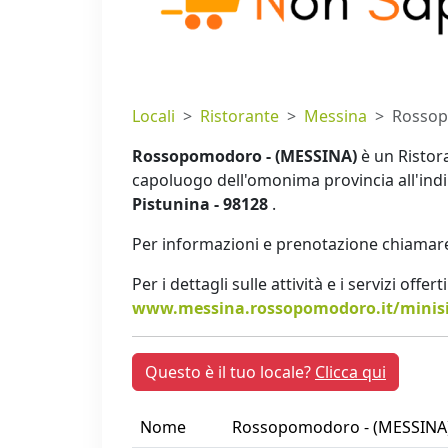
Locali
Ristorante
Messina
Rossop
Rossopomodoro - (MESSINA)
è un Ristora
capoluogo dell'omonima provincia all'ind
Pistunina - 98128
.
Per informazioni e prenotazione chiamare
Per i dettagli sulle attività e i servizi offer
www.messina.rossopomodoro.it/minis
Questo è il tuo locale?
Clicca qui
Nome
Rossopomodoro - (MESSINA