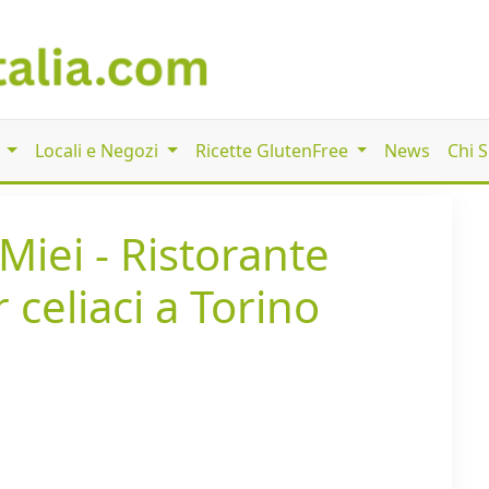
i
Locali e Negozi
Ricette GlutenFree
News
Chi 
Miei - Ristorante
 celiaci a Torino