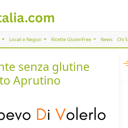
i
Locali e Negozi
Ricette GlutenFree
News
Chi 
ante senza glutine
eto Aprutino