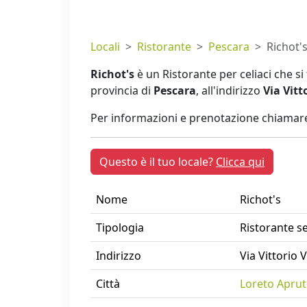
Locali
Ristorante
Pescara
Richot'
Richot's
è un Ristorante per celiaci che s
provincia di
Pescara
, all'indirizzo
Via Vitt
Per informazioni e prenotazione chiamare
Questo è il tuo locale?
Clicca qui
Nome
Richot's
Tipologia
Ristorante s
Indirizzo
Via Vittorio 
Città
Loreto Aprut