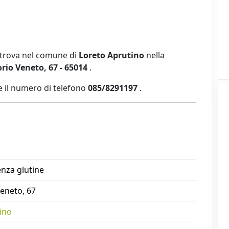
s
i trova nel comune di
Loreto Aprutino
nella
orio Veneto, 67 - 65014
.
 il numero di telefono
085/8291197
.
enza glutine
Veneto, 67
ino