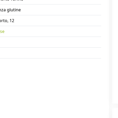
nza glutine
rto, 12
ese