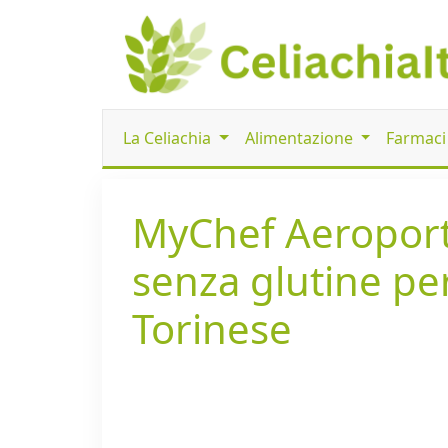
La Celiachia
Alimentazione
Farmac
MyChef Aeroporto
senza glutine per
Torinese