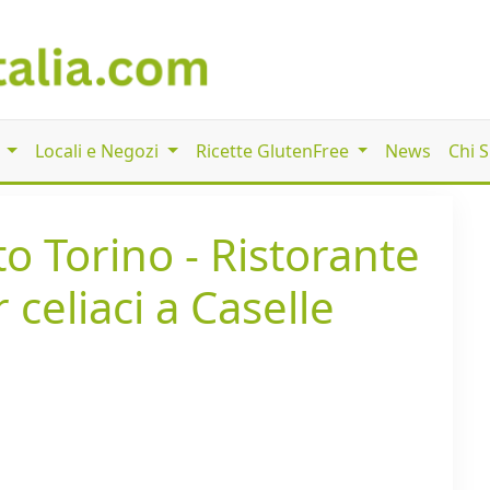
i
Locali e Negozi
Ricette GlutenFree
News
Chi 
 Torino - Ristorante
 celiaci a Caselle