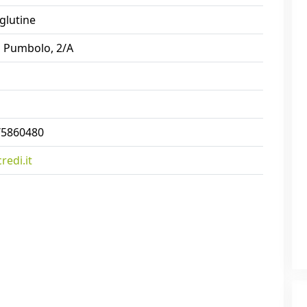
glutine
l Pumbolo, 2/A
/5860480
edi.it