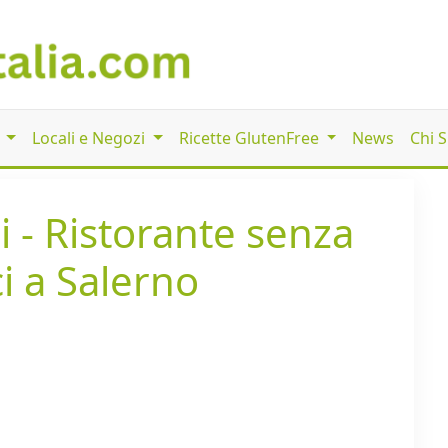
i
Locali e Negozi
Ricette GlutenFree
News
Chi 
 - Ristorante senza
ci a Salerno